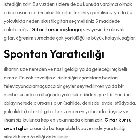
istediğinizdir. Bu yüzden sizlere de bu konuda yardımcı olmak
adına kısaca neden akustik gitar tercihi yapmalısınız ya da bu
yolculukta neden akustik gitarı seçmelisiniz 5 maddede
anlatacağız.
Gitar kursu başlangıç
seviyesinde akustik
gitar, öğrenim sürecinde çok yönlülüğü ile büyük kolaylık sağlar.
Spontan Yaratıcılığı
İlhamın size nereden ve nasıl geldiği ya da geleceği hiç belli
olmaz. En çok sevdiğiniz, dinlediğiniz şarkıların bazıları
televizyonda amaçsızca bir şeyler seyredilirken ya da bir
minibüsün arka koltuğunda yolculuk edilirken yazıldı. Bundan
dolayı nerede olursanız olun (sahilde, denizde, evde, stüdyoda,
yolculukta) akustik gitar her zaman en yakın arkadaşınız ve
ilham sizi bulunca hep en yakınınızda olanınızdır.
Gitar kursu
avantajlar
arasında bu taşınabilirlik sayesinde yaratıcılığı
sürekli kılma özelliği de bulunur.