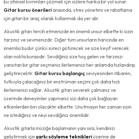
bu zihinsel kıvrımları çözmek için sizlere harika bir yol sunar.
Gitar kursu önerileri
arasında, stres yönetimi ve rahatlama
için gitarı bir araç olarak kullanmak da yer alır.
Akustik gitarı tercih etmenizde en önemli unsur elbette ki sizin
tarzınız ve sevmenizdir. Diğer tüm unsurların haricinde en
önemlisi budur çünkü süreci götürecek ve size keyif verecek
olan nokta burasıdır. Sevdiğiniz size hoş gelen ve tarzınızı
yansıtan bir gitar seçmeniz ilerlemenizi her anlamda hızlandırıp
geliştirecektir.
Gitar kursu başlangıç
seviyesinden itibaren,
tutkuyla çalacağınız bir enstrüman seçimi çok daha hızlı
ilerlemenizi sağlar. Akustik gitarı severek çalmanız ve
üzerinde deneyimler yapmanız sizi daha çok bağlayan
etkenlerden biri olacaktır elbette. Unutmayın her zaman sizin
ne istediğiniz ve neyi sevdiğiniz önemlidir.
Akustik gitarla müziğe başlamanın yanı sıra, kendinizi
geliştirmek için
şarkı söyleme teknikleri
üzerine de