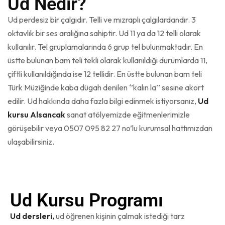
Ud Nedir?
Ud perdesiz bir çalgıdır. Telli ve mızraplı çalgılardandır. 3
oktavlık bir ses aralığına sahiptir. Ud 11 ya da 12 telli olarak
kullanılır. Tel gruplamalarında 6 grup tel bulunmaktadır. En
üstte bulunan bam teli tekli olarak kullanıldığı durumlarda 11,
çiftli kullanıldığında ise 12 tellidir. En üstte bulunan bam teli
Türk Müziğinde kaba dügah denilen ‘’kalın la’’ sesine akort
edilir. Ud hakkında daha fazla bilgi edinmek istiyorsanız,
Ud
kursu Alsancak
sanat atölyemizde eğitmenlerimizle
görüşebilir veya 0507 095 82 27 no’lu kurumsal hattımızdan
ulaşabilirsiniz.
Ud Kursu Programı
Ud dersleri,
ud öğrenen kişinin çalmak istediği tarz