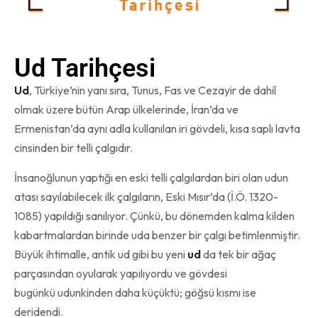
Ud Tarihçesi
Ud
, Türkiye’nin yanı sıra, Tunus, Fas ve Cezayir de dahil
olmak üzere bütün Arap ülkelerinde, İran’da ve
Ermenistan’da aynı adla kullanılan iri gövdeli, kısa saplı lavta
cinsinden bir telli çalgıdır.
İnsanoğlunun yaptığı en eski telli çalgılardan biri olan udun
atası sayılabilecek ilk çalgıların, Eski Mısır’da (İ.Ö. 1320-
1085) yapıldığı sanılıyor. Çünkü, bu dönemden kalma kilden
kabartmalardan birinde uda benzer bir çalgı betimlenmiştir.
Büyük ihtimalle, antik ud gibi bu yeni
ud
da tek bir ağaç
parçasından oyularak yapılıyordu ve gövdesi
bugünkü udunkinden daha küçüktü; göğsü kısmı ise
deridendi.