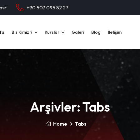
zmir
+90 507 095 82 27
fa
Biz Kimiz ?
Kurslar
Galeri
Blog
İletişim
Arşivler:
Tabs
Home
Tabs