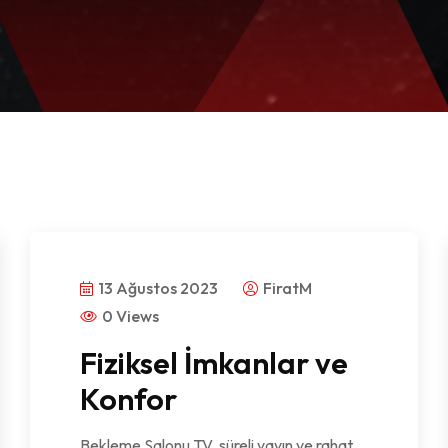
13 Ağustos 2023
FiratM
0 Views
Fiziksel İmkanlar ve
Konfor
Bekleme Salonu TV, süreli yayın ve rahat