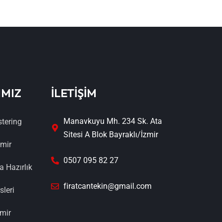
IMIZ
İLETİŞİM
Manavkuyu Mh. 234 Sk. Ata
stering
Sitesi A Blok Bayraklı/İzmir
zmir
0507 095 82 27
a Hazırlık
firatcantekin@gmail.com
sleri
zmir